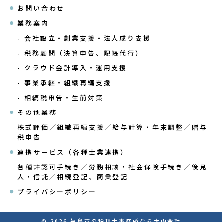
お問い合わせ
業務案内
- 会社設立・創業支援・法人成り支援
- 税務顧問（決算申告、記帳代行）
- クラウド会計導入・運用支援
- 事業承継・組織再編支援
- 相続税申告・生前対策
その他業務
株式評価／組織再編支援／給与計算・年末調整／
贈与
税申告
連携サービス（各種士業連携）
各種許認可手続き／労務相談・社会保険手続き／
後見
人・信託／相続登記、商業登記
プライバシーポリシー
© 2026
福島市の税理士事務所なら大内会計